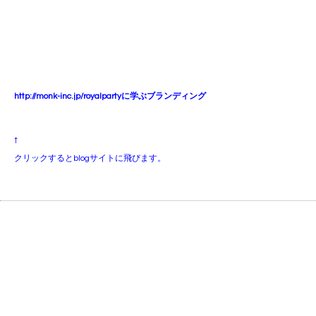
http://monk-inc.jp/royalpartyに学ぶブランディング
↑
クリックするとblogサイトに飛びます。