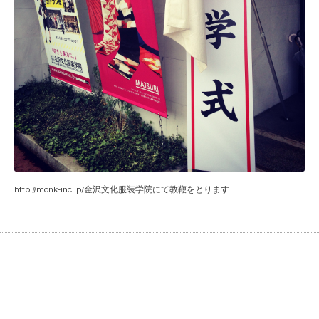
http://monk-inc.jp/金沢文化服装学院にて教鞭をとります