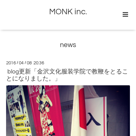
MONK inc.
news
2016
/
04
/
08 20:36
blog更新「金沢文化服装学院で教鞭をとるこ
とになりました。」